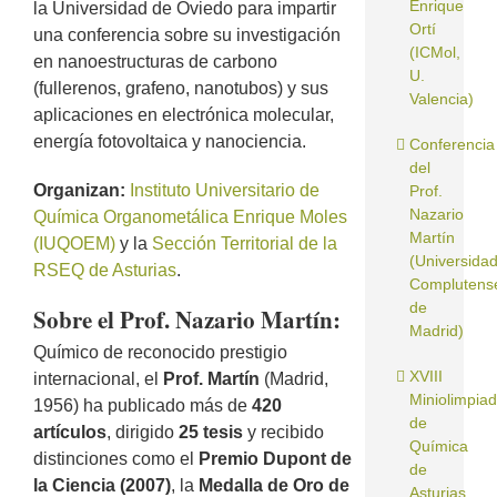
Enrique
la Universidad de Oviedo para impartir
Ortí
una conferencia sobre su investigación
(ICMol,
en nanoestructuras de carbono
U.
(fullerenos, grafeno, nanotubos) y sus
Valencia)
aplicaciones en electrónica molecular,
energía fotovoltaica y nanociencia.
Conferencia
del
Organizan:
Instituto Universitario de
Prof.
Nazario
Química Organometálica Enrique Moles
Martín
(IUQOEM)
y la
Sección Territorial de la
(Universida
RSEQ de Asturias
.
Complutens
de
Sobre el Prof. Nazario Martín:
Madrid)
Químico de reconocido prestigio
XVIII
internacional, el
Prof. Martín
(Madrid,
Miniolimpia
1956) ha publicado más de
420
de
artículos
, dirigido
25 tesis
y recibido
Química
distinciones como el
Premio Dupont de
de
la Ciencia (2007)
, la
Medalla de Oro de
Asturias