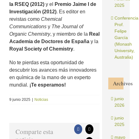
la RSEQ (2012)
y el
Premio Jaime I de
2025
Investigación (2012)
. Es editor en
Conferencia
revistas como
Chemical
Prof.
Communications
y
The Journal of
Felipe
Organic Chemistry
, y miembro de la
Real
García
Academia de Doctores de España
y la
(Monash
Royal Society of Chemistry
.
University,
Australia)
No te pierdas esta oportunidad de
descubrir los avances más innovadores
en química de la mano de un experto
Archivos
mundial.
¡Te esperamos!
junio
9 junio 2025
|
Noticias
2026
junio
2025
Comparte esta
Facebook
X
mayo