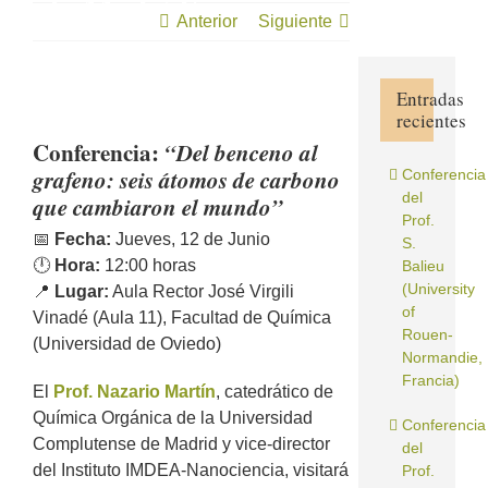
de Madrid)
Anterior
Siguiente
Entradas
recientes
Ver
imagen
Conferencia:
“Del benceno al
más
grafeno: seis átomos de carbono
Conferencia
grande
del
que cambiaron el mundo”
Prof.
📅
Fecha:
Jueves, 12 de Junio
S.
🕛
Hora:
12:00 horas
Balieu
(University
📍
Lugar:
Aula Rector José Virgili
of
Vinadé (Aula 11), Facultad de Química
Rouen-
(Universidad de Oviedo)
Normandie,
Francia)
El
Prof. Nazario Martín
, catedrático de
Química Orgánica de la Universidad
Conferencia
Complutense de Madrid y vice-director
del
del Instituto IMDEA-Nanociencia, visitará
Prof.