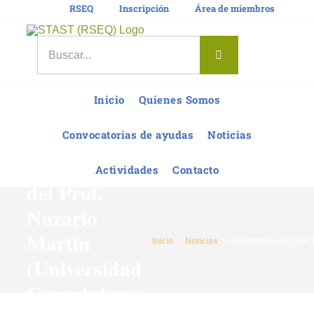
Saltar
RSEQ
Inscripción
Área de miembros
al
contenido
Buscar:
Inicio
Quienes Somos
Convocatorias de ayudas
Noticias
Conferencia
Actividades
Contacto
del Prof.
Nazario
Martín
Inicio
Noticias
Conferencia del Prof.
(Universidad
Complutense