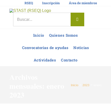
Saltar
RSEQ
Inscripción
Área de miembros
al
contenido
Buscar:
Inicio
Quienes Somos
Convocatorias de ayudas
Noticias
Actividades
Contacto
Archivos
mensuales:
enero
Inicio
2023
enero
2023