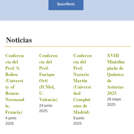
Inscríbete
Noticias
Conferen
Conferen
Conferen
XVIII
cia del
cia del
cia del
Miniolim
Prof. S.
Prof.
Prof.
piada de
Balieu
Enrique
Nazario
Química
(Universi
Ortí
Martín
de
ty of
(ICMol,
(Universi
Asturias
Rouen-
U.
dad
2025
Normand
Valencia)
Complut
29 mayo
ie,
ense de
2025
24 junio
Francia)
Madrid)
2025
4 junio
9 junio
2026
2025