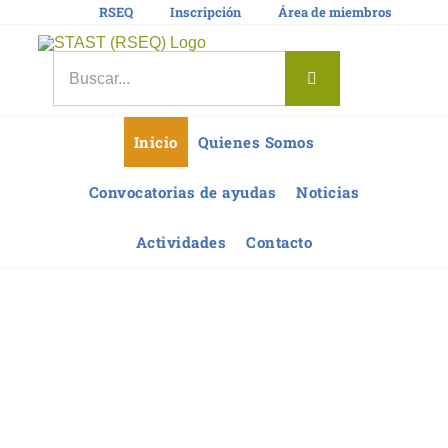
Saltar
RSEQ
Inscripción
Área de miembros
al
contenido
Buscar:
Inicio
Quienes Somos
Convocatorias de ayudas
Noticias
Actividades
Contacto