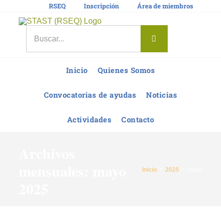
Saltar
RSEQ
Inscripción
Área de miembros
al
contenido
Buscar:
Inicio
Quienes Somos
Convocatorias de ayudas
Noticias
Actividades
Contacto
Archivos
mensuales:
mayo
Inicio
2025
mayo
2025